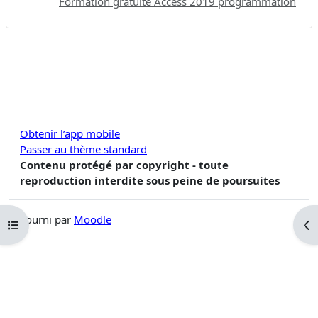
Formation gratuite Access 2019 programmation
Obtenir l’app mobile
Passer au thème standard
Contenu protégé par copyright - toute
reproduction interdite sous peine de poursuites
Fourni par
Moodle
Ouvrir l’index du cours
Ouv