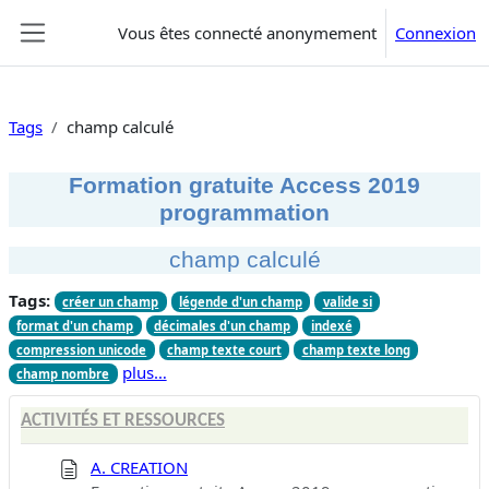
Passer au contenu principal
Vous êtes connecté anonymement
Connexion
Panneau latéral
Tags
champ calculé
Formation gratuite Access 2019
programmation
champ calculé
Tags:
créer un champ
légende d'un champ
valide si
format d'un champ
décimales d'un champ
indexé
compression unicode
champ texte court
champ texte long
plus…
champ nombre
ACTIVITÉS ET RESSOURCES
A. CREATION