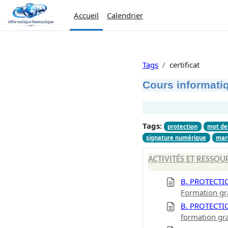
Passer au contenu principal
Accueil
Calendrier
Tags
certificat
Cours informatiq
Tags:
protection
mot de
signature numérique
mar
ACTIVITÉS ET RESSOU
B. PROTECTI
Formation gr
B. PROTECTI
formation gr