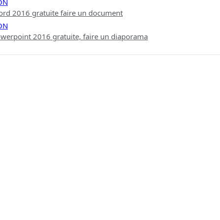
ON
rd 2016 gratuite faire un document
ON
werpoint 2016 gratuite, faire un diaporama