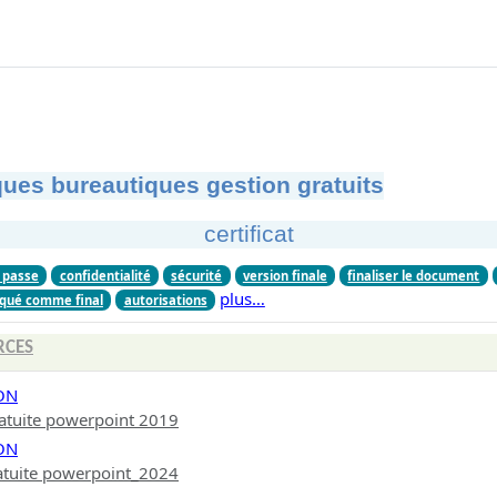
ues bureautiques gestion gratuits
certificat
 passe
confidentialité
sécurité
version finale
finaliser le document
plus…
qué comme final
autorisations
RCES
ON
atuite powerpoint 2019
ON
atuite powerpoint_2024