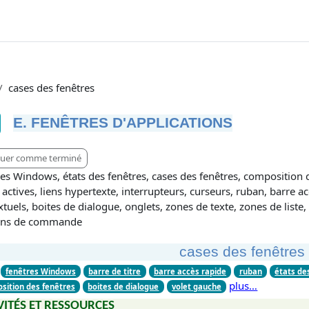
cases des fenêtres
E. FENÊTRES D'APPLICATIONS
tions d’achèvement
uer comme terminé
es Windows, états des fenêtres, cases des fenêtres, composition de
actives, liens hypertexte, interrupteurs, curseurs, ruban, barre a
tuels, boites de dialogue, onglets, zones de texte, zones de liste,
ons de commande
cases des fenêtres
fenêtres Windows
barre de titre
barre accès rapide
ruban
états de
plus…
sition des fenêtres
boites de dialogue
volet gauche
VITÉS ET RESSOURCES