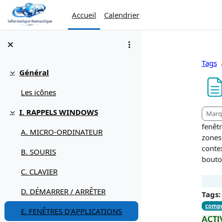
Passer au contenu principal
Accueil
Calendrier
Tags
Général
Replier
Les icônes
Condi
I. RAPPELS WINDOWS
Marq
Replier
fenêtr
A. MICRO-ORDINATEUR
zones 
contex
B. SOURIS
bout
C. CLAVIER
D. DÉMARRER / ARRÊTER
Tags:
compo
E. FENÊTRES D'APPLICATIONS
ACTI