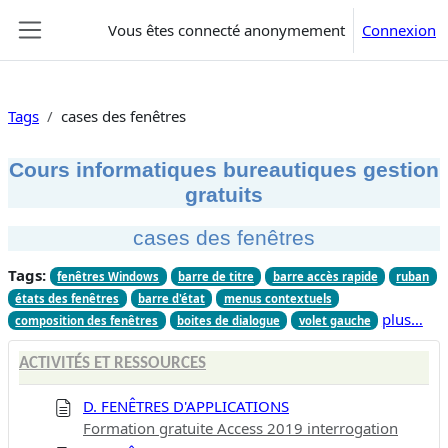
Passer au contenu principal
Vous êtes connecté anonymement
Connexion
Panneau latéral
Tags
cases des fenêtres
Cours informatiques bureautiques gestion
gratuits
cases des fenêtres
Tags:
fenêtres Windows
barre de titre
barre accès rapide
ruban
états des fenêtres
barre d'état
menus contextuels
plus…
composition des fenêtres
boites de dialogue
volet gauche
ACTIVITÉS ET RESSOURCES
D. FENÊTRES D'APPLICATIONS
Formation gratuite Access 2019 interrogation