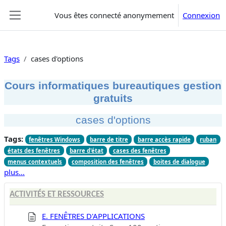
Passer au contenu principal
Vous êtes connecté anonymement
Connexion
Panneau latéral
Tags
cases d'options
Cours informatiques bureautiques gestion
gratuits
cases d'options
Tags:
fenêtres Windows
barre de titre
barre accès rapide
ruban
états des fenêtres
barre d'état
cases des fenêtres
menus contextuels
composition des fenêtres
boites de dialogue
plus…
ACTIVITÉS ET RESSOURCES
E. FENÊTRES D'APPLICATIONS