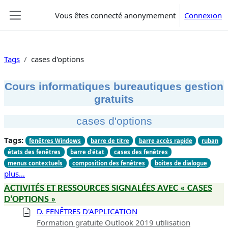
Passer au contenu principal
Vous êtes connecté anonymement
Connexion
Panneau latéral
Tags
cases d'options
Cours informatiques bureautiques gestion
gratuits
cases d'options
Tags:
fenêtres Windows
barre de titre
barre accès rapide
ruban
états des fenêtres
barre d'état
cases des fenêtres
menus contextuels
composition des fenêtres
boites de dialogue
plus…
ACTIVITÉS ET RESSOURCES SIGNALÉES AVEC « CASES
D'OPTIONS »
D. FENÊTRES D'APPLICATION
Formation gratuite Outlook 2019 utilisation