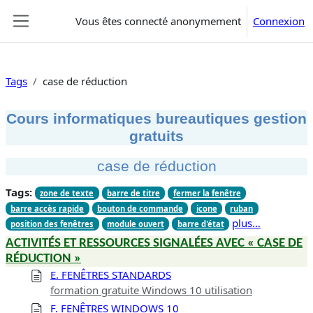
Passer au contenu principal
Vous êtes connecté anonymement
Connexion
Panneau latéral
Tags
case de réduction
Cours informatiques bureautiques gestion
gratuits
case de réduction
Tags:
zone de texte
barre de titre
fermer la fenêtre
barre accès rapide
bouton de commande
icone
ruban
plus…
position des fenêtres
module ouvert
barre d'état
ACTIVITÉS ET RESSOURCES SIGNALÉES AVEC « CASE DE
RÉDUCTION »
E. FENÊTRES STANDARDS
formation gratuite Windows 10 utilisation
F. FENÊTRES WINDOWS 10