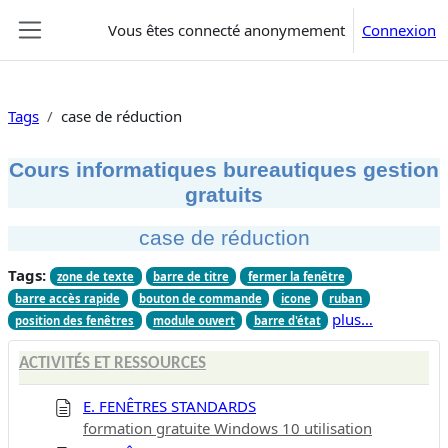
Passer au contenu principal
Vous êtes connecté anonymement
Connexion
Panneau latéral
Tags
case de réduction
Cours informatiques bureautiques gestion
gratuits
case de réduction
Tags:
zone de texte
barre de titre
fermer la fenêtre
barre accès rapide
bouton de commande
icone
ruban
plus…
position des fenêtres
module ouvert
barre d'état
ACTIVITÉS ET RESSOURCES
E. FENÊTRES STANDARDS
formation gratuite Windows 10 utilisation