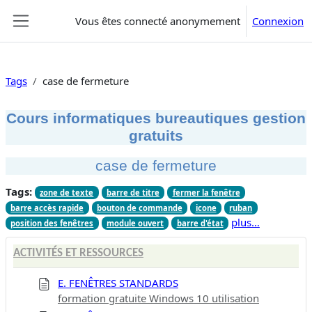
Passer au contenu principal
Vous êtes connecté anonymement
Connexion
Panneau latéral
Tags
case de fermeture
Cours informatiques bureautiques gestion
gratuits
case de fermeture
Tags:
zone de texte
barre de titre
fermer la fenêtre
barre accès rapide
bouton de commande
icone
ruban
plus…
position des fenêtres
module ouvert
barre d'état
ACTIVITÉS ET RESSOURCES
E. FENÊTRES STANDARDS
formation gratuite Windows 10 utilisation