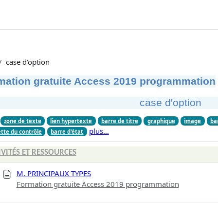
case d'option
mation gratuite Access 2019 programmation
case d'option
zone de texte
lien hypertexte
barre de titre
graphique
image
ba
plus…
ette du contrôle
barre d'état
IVITÉS ET RESSOURCES
M. PRINCIPAUX TYPES
Formation gratuite Access 2019 programmation