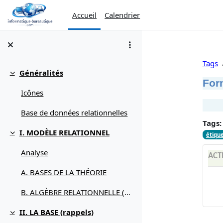
Passer au contenu principal
Accueil
Calendrier
Tags
Généralités
Replier
For
Icônes
Base de données relationnelles
Tags:
I. MODÈLE RELATIONNEL
étiqu
Replier
Analyse
ACT
A. BASES DE LA THÉORIE
B. ALGÈBRE RELATIONNELLE (débuter avec)
II. LA BASE (rappels)
Replier