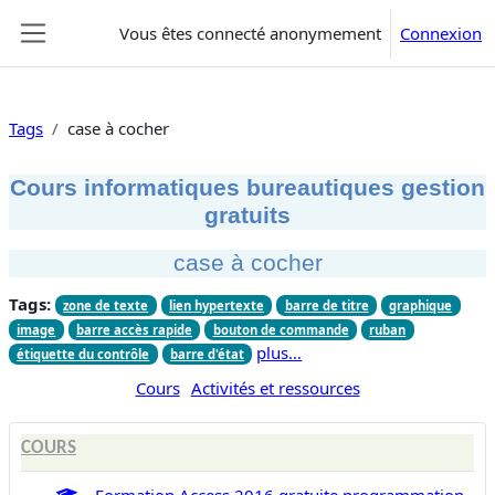
Passer au contenu principal
Vous êtes connecté anonymement
Connexion
Panneau latéral
Tags
case à cocher
Cours informatiques bureautiques gestion
gratuits
case à cocher
Tags:
zone de texte
lien hypertexte
barre de titre
graphique
image
barre accès rapide
bouton de commande
ruban
plus…
étiquette du contrôle
barre d'état
Cours
Activités et ressources
COURS
Formation Access 2016 gratuite programmation