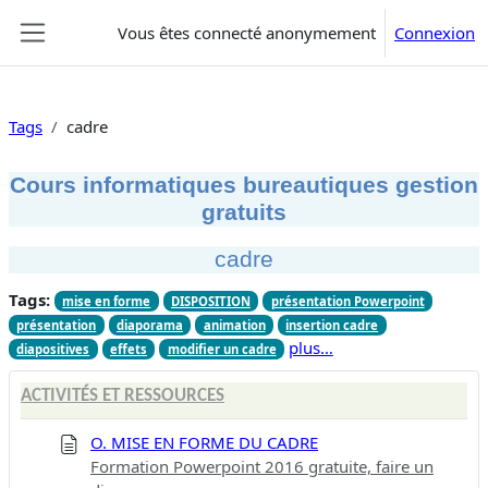
Passer au contenu principal
Vous êtes connecté anonymement
Connexion
Panneau latéral
Tags
cadre
Cours informatiques bureautiques gestion
gratuits
cadre
Tags:
mise en forme
DISPOSITION
présentation Powerpoint
présentation
diaporama
animation
insertion cadre
plus…
diapositives
effets
modifier un cadre
ACTIVITÉS ET RESSOURCES
O. MISE EN FORME DU CADRE
Formation Powerpoint 2016 gratuite, faire un