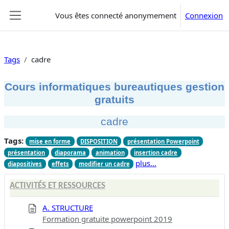
Passer au contenu principal
Vous êtes connecté anonymement
Connexion
Panneau latéral
Tags
cadre
Cours informatiques bureautiques gestion
gratuits
cadre
Tags:
mise en forme
DISPOSITION
présentation Powerpoint
présentation
diaporama
animation
insertion cadre
plus…
diapositives
effets
modifier un cadre
ACTIVITÉS ET RESSOURCES
A. STRUCTURE
Formation gratuite powerpoint 2019