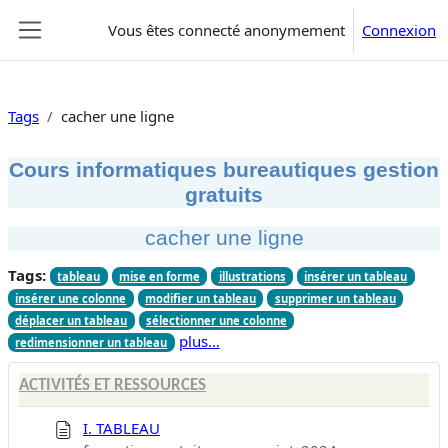
Passer au contenu principal
Vous êtes connecté anonymement
Connexion
Panneau latéral
Tags
cacher une ligne
Cours informatiques bureautiques gestion
gratuits
cacher une ligne
Tags:
tableau
mise en forme
illustrations
insérer un tableau
insérer une colonne
modifier un tableau
supprimer un tableau
déplacer un tableau
sélectionner une colonne
plus…
redimensionner un tableau
ACTIVITÉS ET RESSOURCES
I. TABLEAU