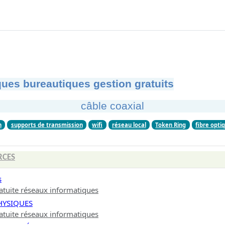
ues bureautiques gestion gratuits
câble coaxial
n
supports de transmission
wifi
réseau local
Token Ring
fibre opti
RCES
s
atuite réseaux informatiques
HYSIQUES
atuite réseaux informatiques