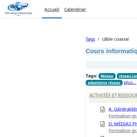
Passer au contenu principal
Accueil
Calendrier
Tags
câble coaxial
Cours informatiq
Tags:
Réseau
réseau La
plus…
adaptateur réseau
ACTIVITÉS ET RESSOU
A. Généralité
Formation gr
D. MÉDIAS P
Formation gr