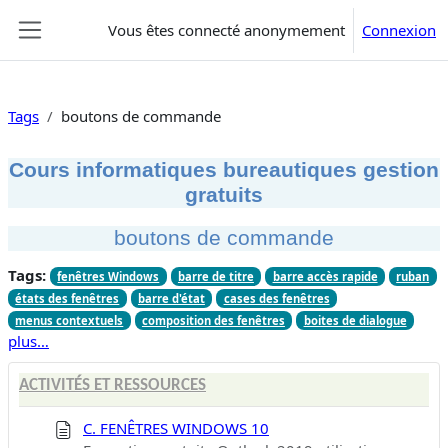
Passer au contenu principal
Vous êtes connecté anonymement
Connexion
Panneau latéral
Tags
boutons de commande
Cours informatiques bureautiques gestion
gratuits
boutons de commande
Tags:
fenêtres Windows
barre de titre
barre accès rapide
ruban
états des fenêtres
barre d'état
cases des fenêtres
menus contextuels
composition des fenêtres
boites de dialogue
plus…
ACTIVITÉS ET RESSOURCES
C. FENÊTRES WINDOWS 10