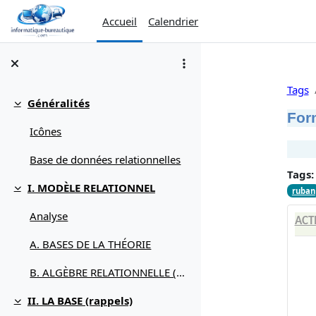
Passer au contenu principal
Accueil
Calendrier
Tags
Généralités
Replier
For
Icônes
Base de données relationnelles
Tags:
I. MODÈLE RELATIONNEL
ruban
Replier
Analyse
ACT
A. BASES DE LA THÉORIE
B. ALGÈBRE RELATIONNELLE (débuter avec)
II. LA BASE (rappels)
Replier