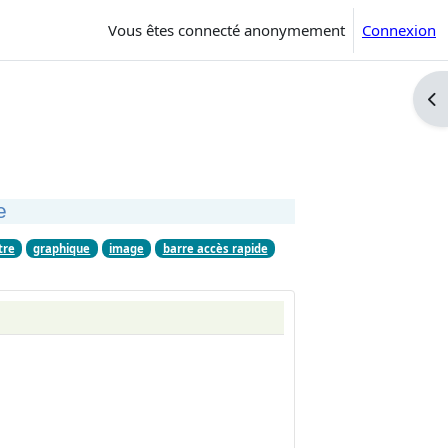
Vous êtes connecté anonymement
Connexion
Ouv
e
tre
graphique
image
barre accès rapide