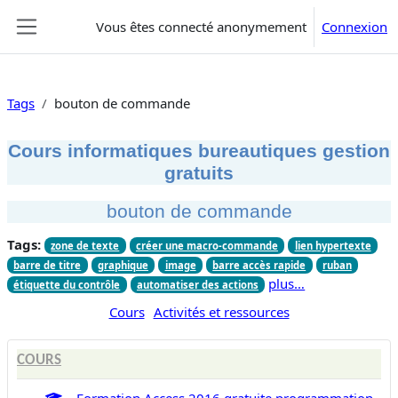
Passer au contenu principal
Vous êtes connecté anonymement
Connexion
Panneau latéral
Tags
bouton de commande
Cours informatiques bureautiques gestion
gratuits
bouton de commande
Tags:
zone de texte
créer une macro-commande
lien hypertexte
barre de titre
graphique
image
barre accès rapide
ruban
plus…
étiquette du contrôle
automatiser des actions
Cours
Activités et ressources
COURS
Formation Access 2016 gratuite programmation