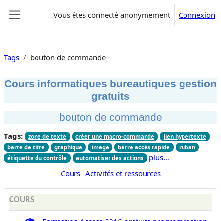
Passer au contenu principal
Vous êtes connecté anonymement
Connexion
Panneau latéral
Tags
bouton de commande
Cours informatiques bureautiques gestion
gratuits
bouton de commande
Tags:
zone de texte
créer une macro-commande
lien hypertexte
barre de titre
graphique
image
barre accès rapide
ruban
plus…
étiquette du contrôle
automatiser des actions
Cours
Activités et ressources
COURS
Formation Access 2016 gratuite programmation