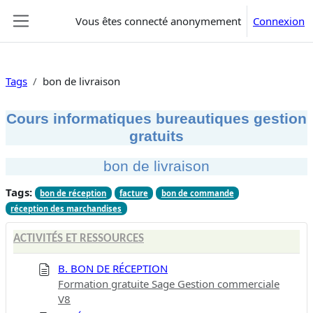
Passer au contenu principal
Vous êtes connecté anonymement
Connexion
Panneau latéral
Tags
bon de livraison
Cours informatiques bureautiques gestion
gratuits
bon de livraison
Tags:
bon de réception
facture
bon de commande
réception des marchandises
ACTIVITÉS ET RESSOURCES
B. BON DE RÉCEPTION
Formation gratuite Sage Gestion commerciale
V8