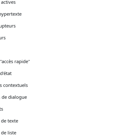
 actives
hypertexte
rupteurs
urs
"accès rapide"
d'état
 contextuels
s de dialogue
ts
 de texte
de liste