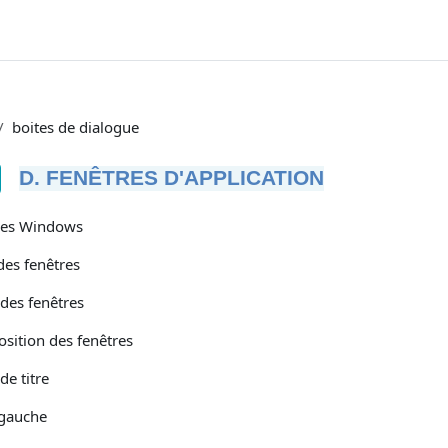
boites de dialogue
D. FENÊTRES D'APPLICATION
tions d’achèvement
res Windows
des fenêtres
 des fenêtres
sition des fenêtres
de titre
 gauche