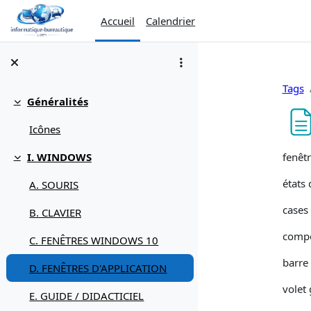
Passer au contenu principal
Accueil
Calendrier
Tags
Généralités
Replier
Icônes
Condi
fenêt
I. WINDOWS
Replier
états 
A. SOURIS
cases
B. CLAVIER
compo
C. FENÊTRES WINDOWS 10
barre 
D. FENÊTRES D'APPLICATION
volet
E. GUIDE / DIDACTICIEL