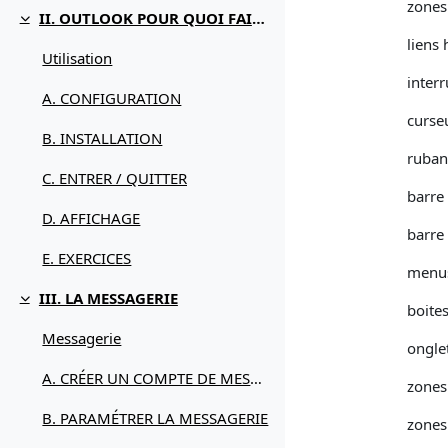
zones
II. OUTLOOK POUR QUOI FAIRE
Replier
liens 
Utilisation
inter
A. CONFIGURATION
curse
B. INSTALLATION
ruban
C. ENTRER / QUITTER
barre 
D. AFFICHAGE
barre 
E. EXERCICES
menus
III. LA MESSAGERIE
Replier
boite
Messagerie
ongle
A. CRÉER UN COMPTE DE MESSAGERIE
zones
B. PARAMÉTRER LA MESSAGERIE
zones 