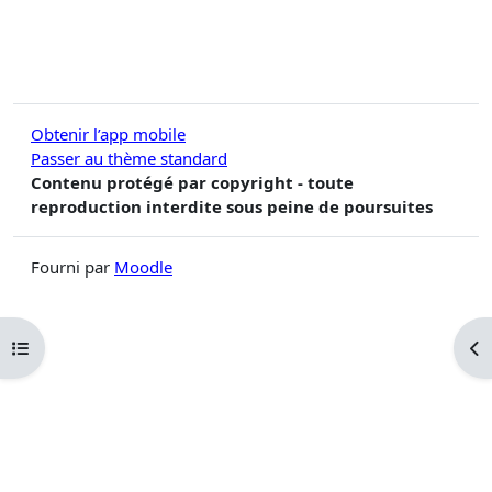
Obtenir l’app mobile
Passer au thème standard
Contenu protégé par copyright - toute
reproduction interdite sous peine de poursuites
Fourni par
Moodle
Ouvrir l’index du cours
Ouv