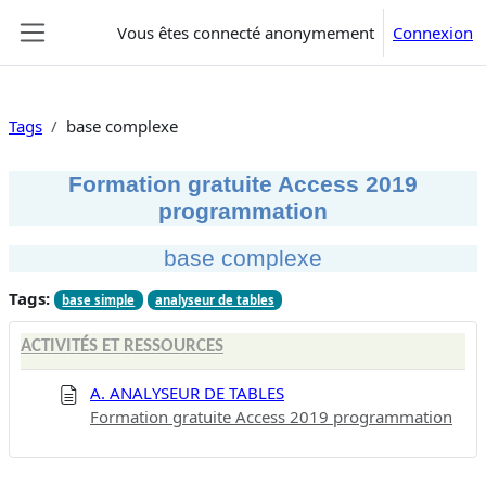
Passer au contenu principal
Vous êtes connecté anonymement
Connexion
Panneau latéral
Tags
base complexe
Formation gratuite Access 2019
programmation
base complexe
Tags:
base simple
analyseur de tables
ACTIVITÉS ET RESSOURCES
A. ANALYSEUR DE TABLES
Formation gratuite Access 2019 programmation