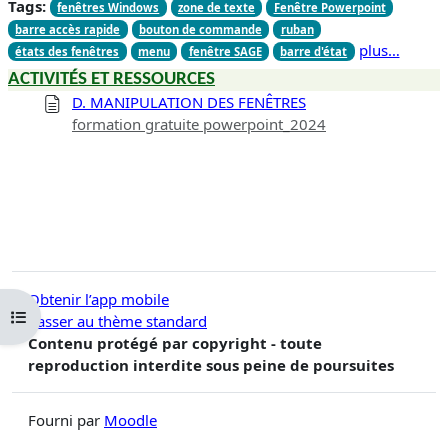
Tags:
fenêtres Windows
zone de texte
Fenêtre Powerpoint
barre accès rapide
bouton de commande
ruban
plus…
états des fenêtres
menu
fenêtre SAGE
barre d'état
ACTIVITÉS ET RESSOURCES
D. MANIPULATION DES FENÊTRES
formation gratuite powerpoint_2024
Obtenir l’app mobile
Ouvrir l’index du cours
Passer au thème standard
Contenu protégé par copyright - toute
reproduction interdite sous peine de poursuites
Fourni par
Moodle