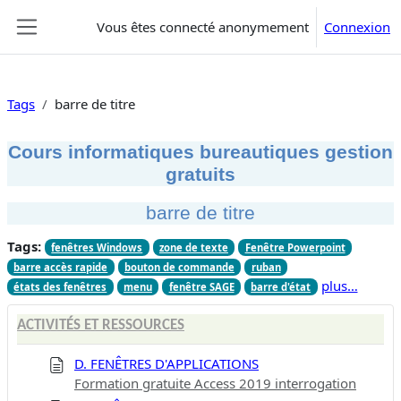
Passer au contenu principal
Vous êtes connecté anonymement
Connexion
Panneau latéral
Tags
barre de titre
Cours informatiques bureautiques gestion
gratuits
barre de titre
Tags:
fenêtres Windows
zone de texte
Fenêtre Powerpoint
barre accès rapide
bouton de commande
ruban
plus…
états des fenêtres
menu
fenêtre SAGE
barre d'état
ACTIVITÉS ET RESSOURCES
D. FENÊTRES D'APPLICATIONS
Formation gratuite Access 2019 interrogation