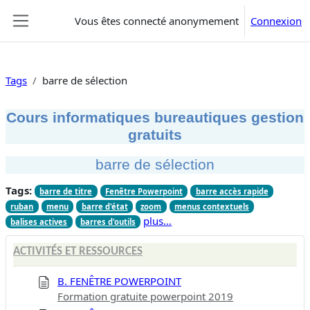
Passer au contenu principal
Vous êtes connecté anonymement
Connexion
Panneau latéral
Tags
barre de sélection
Cours informatiques bureautiques gestion
gratuits
barre de sélection
Tags:
barre de titre
Fenêtre Powerpoint
barre accès rapide
ruban
menu
barre d'état
zoom
menus contextuels
plus…
balises actives
barres d'outils
ACTIVITÉS ET RESSOURCES
B. FENÊTRE POWERPOINT
Formation gratuite powerpoint 2019