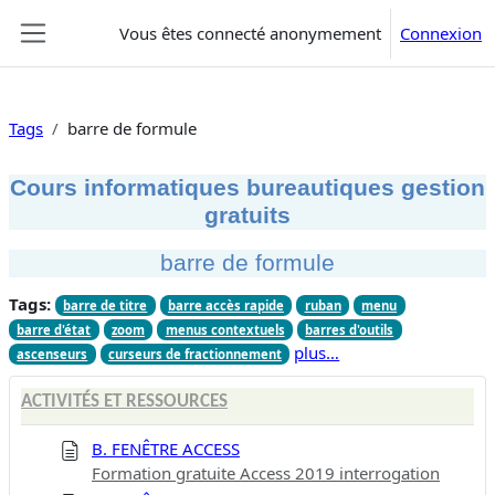
Passer au contenu principal
Vous êtes connecté anonymement
Connexion
Panneau latéral
Tags
barre de formule
Cours informatiques bureautiques gestion
gratuits
barre de formule
Tags:
barre de titre
barre accès rapide
ruban
menu
barre d'état
zoom
menus contextuels
barres d'outils
plus…
ascenseurs
curseurs de fractionnement
ACTIVITÉS ET RESSOURCES
B. FENÊTRE ACCESS
Formation gratuite Access 2019 interrogation