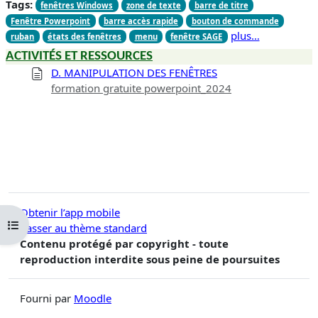
Tags:
fenêtres Windows
zone de texte
barre de titre
Fenêtre Powerpoint
barre accès rapide
bouton de commande
plus…
ruban
états des fenêtres
menu
fenêtre SAGE
ACTIVITÉS ET RESSOURCES
D. MANIPULATION DES FENÊTRES
formation gratuite powerpoint_2024
Obtenir l’app mobile
Ouvrir l’index du cours
Passer au thème standard
Contenu protégé par copyright - toute
reproduction interdite sous peine de poursuites
Fourni par
Moodle