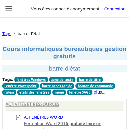
Passer au contenu principal
Vous êtes connecté anonymement
Connexion
Panneau latéral
Tags
barre d'état
Cours informatiques bureautiques gestion
gratuits
barre d'état
Tags:
fenêtres Windows
zone de texte
barre de titre
Fenêtre Powerpoint
barre accès rapide
bouton de commande
plus…
ruban
états des fenêtres
menu
fenêtre SAGE
ACTIVITÉS ET RESSOURCES
A. FENÊTRES WORD
Formation Word 2016 gratuite faire un