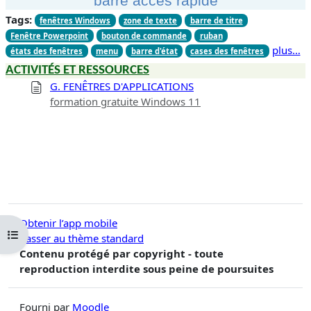
barre accès rapide
Tags:
fenêtres Windows
zone de texte
barre de titre
Fenêtre Powerpoint
bouton de commande
ruban
plus…
états des fenêtres
menu
barre d'état
cases des fenêtres
ACTIVITÉS ET RESSOURCES
G. FENÊTRES D'APPLICATIONS
formation gratuite Windows 11
Obtenir l’app mobile
Ouvrir l’index du cours
Passer au thème standard
Contenu protégé par copyright - toute
reproduction interdite sous peine de poursuites
Fourni par
Moodle