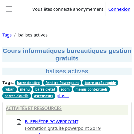
Passer au contenu principal
Vous êtes connecté anonymement
Connexion
Panneau latéral
Tags
balises actives
Cours informatiques bureautiques gestion
gratuits
balises actives
Tags:
barre de titre
Fenêtre Powerpoint
barre accès rapide
ruban
menu
barre d'état
zoom
menus contextuels
plus…
barres d'outils
ascenseurs
ACTIVITÉS ET RESSOURCES
B. FENÊTRE POWERPOINT
Formation gratuite powerpoint 2019