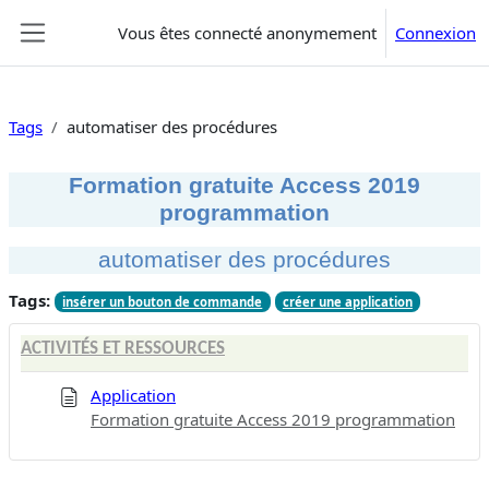
Passer au contenu principal
Vous êtes connecté anonymement
Connexion
Panneau latéral
Tags
automatiser des procédures
Formation gratuite Access 2019
programmation
automatiser des procédures
Tags:
insérer un bouton de commande
créer une application
ACTIVITÉS ET RESSOURCES
Application
Formation gratuite Access 2019 programmation