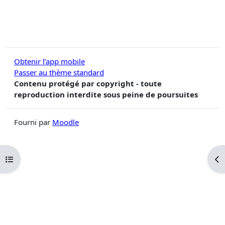
Obtenir l’app mobile
Passer au thème standard
Contenu protégé par copyright - toute
reproduction interdite sous peine de poursuites
Fourni par
Moodle
Ouvrir l’index du cours
Ouv