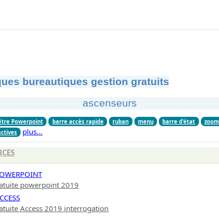
ues bureautiques gestion gratuits
ascenseurs
être Powerpoint
barre accès rapide
ruban
menu
barre d'état
zoo
plus…
actives
RCES
 POWERPOINT
atuite powerpoint 2019
ACCESS
atuite Access 2019 interrogation