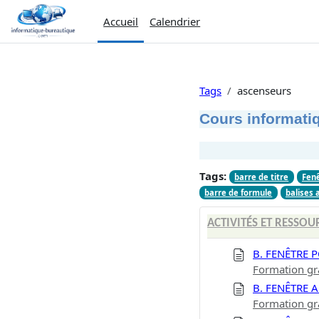
Passer au contenu principal
Accueil
Calendrier
Tags
ascenseurs
Cours informatiq
Tags:
barre de titre
Fen
barre de formule
balises 
ACTIVITÉS ET RESSOU
B. FENÊTRE
Formation gr
B. FENÊTRE 
Formation gr