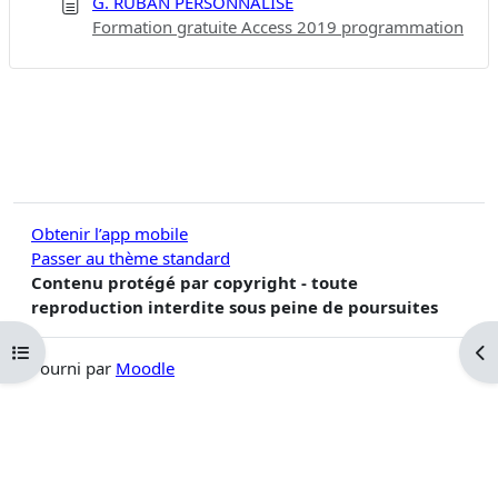
G. RUBAN PERSONNALISÉ
Formation gratuite Access 2019 programmation
Obtenir l’app mobile
Passer au thème standard
Contenu protégé par copyright - toute
reproduction interdite sous peine de poursuites
Ouvrir l’index du cours
Ouv
Fourni par
Moodle