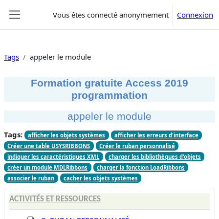
Passer au contenu principal
Vous êtes connecté anonymement
Connexion
Panneau latéral
Tags
appeler le module
Formation gratuite Access 2019
programmation
appeler le module
Tags:
afficher les objets systèmes
afficher les erreurs d'interface
Créer une table USYSRIBBONS
Créer le ruban personnalisé
indiquer les caractéristiques XML
charger les bibliothèques d'objets
créer un module MDLRibbons
charger la fonction LoadRibbons
associer le ruban
cacher les objets systèmes
ACTIVITÉS ET RESSOURCES