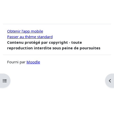
Obtenir l’app mobile
Passer au thème standard
Contenu protégé par copyright - toute
reproduction interdite sous peine de poursuites
Fourni par
Moodle
Ouvrir l’index du cours
Ouv