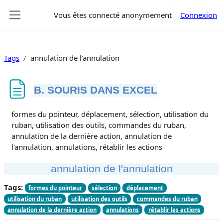
Passer au contenu principal
Vous êtes connecté anonymement
Connexion
Panneau latéral
Tags
annulation de l'annulation
B. SOURIS DANS EXCEL
Conditions d’achèvement
formes du pointeur, déplacement, sélection, utilisation du
ruban, utilisation des outils, commandes du ruban,
annulation de la dernière action, annulation de
l'annulation, annulations, rétablir les actions
annulation de l'annulation
Tags:
formes du pointeur
sélection
déplacement
utilisation du ruban
utilisation des outils
commandes du ruban
annulation de la dernière action
annulations
rétablir les actions