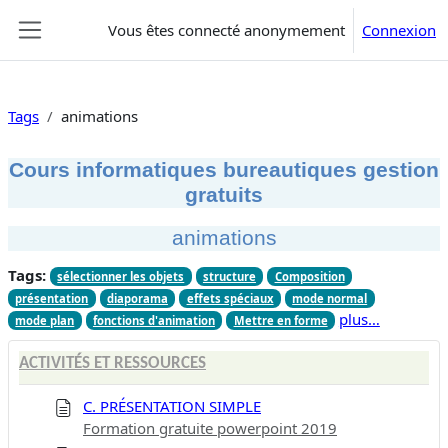
Passer au contenu principal
Vous êtes connecté anonymement
Connexion
Panneau latéral
Tags
animations
Cours informatiques bureautiques gestion
gratuits
animations
Tags:
sélectionner les objets
structure
Composition
présentation
diaporama
effets spéciaux
mode normal
plus…
mode plan
fonctions d'animation
Mettre en forme
ACTIVITÉS ET RESSOURCES
C. PRÉSENTATION SIMPLE
Formation gratuite powerpoint 2019