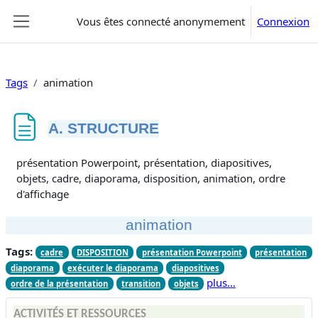
Passer au contenu principal
Vous êtes connecté anonymement
Connexion
Panneau latéral
Tags
animation
A. STRUCTURE
Conditions d’achèvement
présentation Powerpoint, présentation, diapositives,
objets, cadre, diaporama, disposition, animation, ordre
d'affichage
animation
Tags:
cadre
DISPOSITION
présentation Powerpoint
présentation
diaporama
exécuter le diaporama
diapositives
plus…
ordre de la présentation
transition
objets
ACTIVITÉS ET RESSOURCES