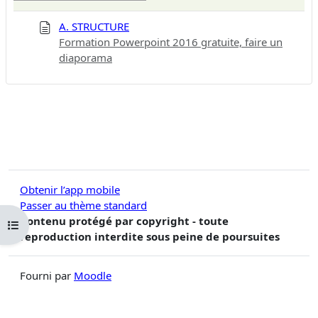
A. STRUCTURE
Formation Powerpoint 2016 gratuite, faire un
diaporama
Obtenir l’app mobile
Passer au thème standard
Contenu protégé par copyright - toute
Ouvrir l’index du cours
reproduction interdite sous peine de poursuites
Fourni par
Moodle