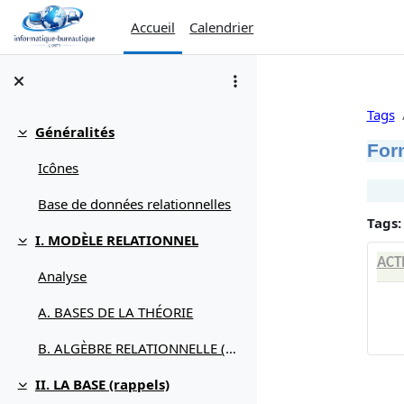
Passer au contenu principal
Accueil
Calendrier
Tags
Généralités
Replier
For
Icônes
Base de données relationnelles
Tags:
I. MODÈLE RELATIONNEL
Replier
ACT
Analyse
A. BASES DE LA THÉORIE
B. ALGÈBRE RELATIONNELLE (débuter avec)
II. LA BASE (rappels)
Replier