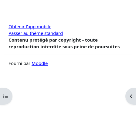
Obtenir l’app mobile
Passer au thème standard
Contenu protégé par copyright - toute
reproduction interdite sous peine de poursuites
Fourni par
Moodle
Ouvrir l’index du cours
Ouv