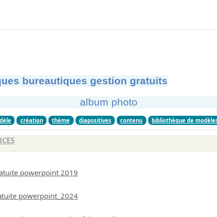
ues bureautiques gestion gratuits
album photo
dèle
création
thème
diapositives
contenu
bibliothèque de modèle
RCES
atuite powerpoint 2019
atuite powerpoint_2024