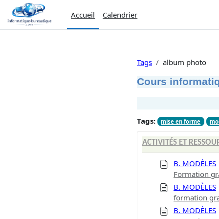
Passer au contenu principal
Accueil
Calendrier
Tags
album photo
Cours informatiq
Tags:
mise en forme
mo
ACTIVITÉS ET RESSOU
B. MODÈLES
Formation gr
B. MODÈLES
formation gr
B. MODÈLES