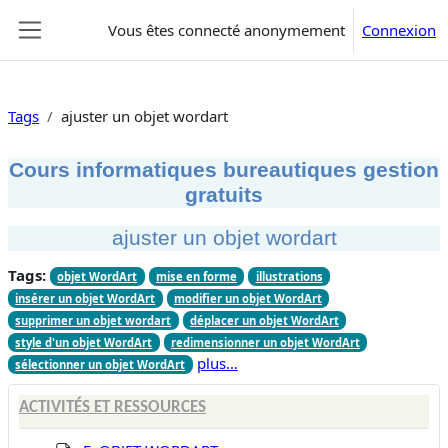
Passer au contenu principal
Vous êtes connecté anonymement
Connexion
Panneau latéral
Tags
ajuster un objet wordart
Cours informatiques bureautiques gestion
gratuits
ajuster un objet wordart
Tags:
objet WordArt
mise en forme
illustrations
insérer un objet WordArt
modifier un objet WordArt
supprimer un objet wordart
déplacer un objet WordArt
style d'un objet WordArt
redimensionner un objet WordArt
plus…
sélectionner un objet WordArt
ACTIVITÉS ET RESSOURCES