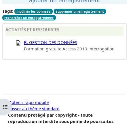
ajouter un enregistrement
Tags:
modifier les données
supprimer un enregistrement
rechercher un enregistrement
ACTIVITÉS ET RESSOURCES
B. GESTION DES DONNÉES
Formation gratuite Access 2019 interrogation
Obtenir l’app mobile
Ouvrir l’index du cours
Passer au thème standard
Contenu protégé par copyright - toute
reproduction interdite sous peine de poursuites