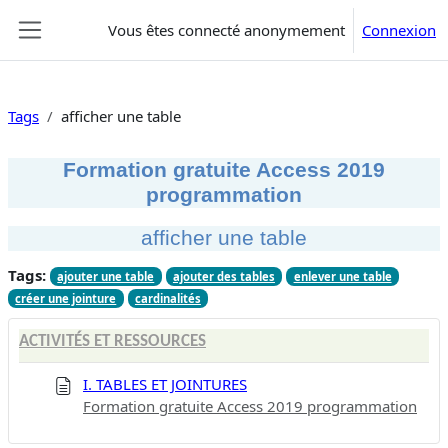
Passer au contenu principal
Vous êtes connecté anonymement
Connexion
Panneau latéral
Tags
afficher une table
Formation gratuite Access 2019
programmation
afficher une table
Tags:
ajouter une table
ajouter des tables
enlever une table
créer une jointure
cardinalités
ACTIVITÉS ET RESSOURCES
I. TABLES ET JOINTURES
Formation gratuite Access 2019 programmation