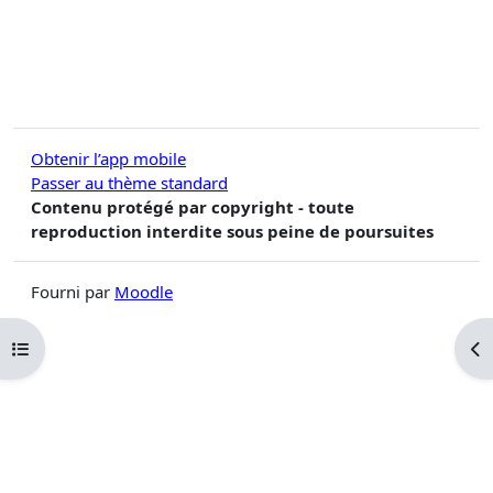
Obtenir l’app mobile
Passer au thème standard
Contenu protégé par copyright - toute
reproduction interdite sous peine de poursuites
Fourni par
Moodle
Ouvrir l’index du cours
Ouv