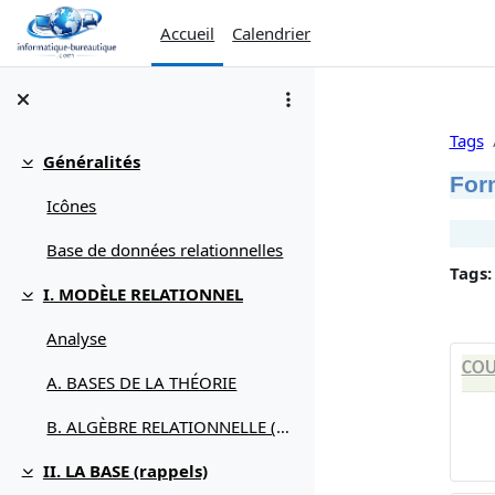
Passer au contenu principal
Accueil
Calendrier
Tags
Généralités
Replier
For
Icônes
Base de données relationnelles
Tags:
I. MODÈLE RELATIONNEL
Replier
Analyse
COU
A. BASES DE LA THÉORIE
B. ALGÈBRE RELATIONNELLE (débuter avec)
II. LA BASE (rappels)
Replier