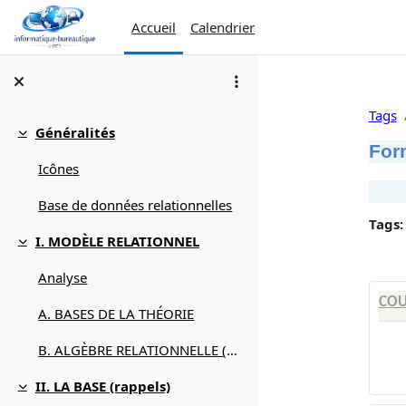
Passer au contenu principal
Accueil
Calendrier
Tags
Généralités
Replier
For
Icônes
Base de données relationnelles
Tags:
I. MODÈLE RELATIONNEL
Replier
Analyse
COU
A. BASES DE LA THÉORIE
B. ALGÈBRE RELATIONNELLE (débuter avec)
II. LA BASE (rappels)
Replier