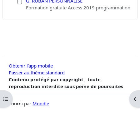
G. RUBAN PERSONNALISÉ
Formation gratuite Access 2019 programmation
Obtenir l’app mobile
Passer au thème standard
Contenu protégé par copyright - toute
reproduction interdite sous peine de poursuites
Ouvrir l’index du cours
Ouv
Fourni par
Moodle