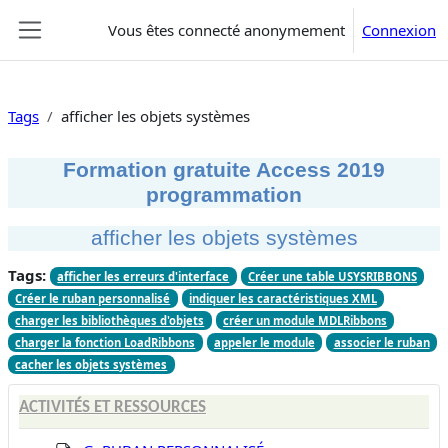
Passer au contenu principal
Vous êtes connecté anonymement
Connexion
Panneau latéral
Tags
afficher les objets systèmes
Formation gratuite Access 2019
programmation
afficher les objets systèmes
Tags:
afficher les erreurs d'interface
Créer une table USYSRIBBONS
Créer le ruban personnalisé
indiquer les caractéristiques XML
charger les bibliothèques d'objets
créer un module MDLRibbons
charger la fonction LoadRibbons
appeler le module
associer le ruban
cacher les objets systèmes
ACTIVITÉS ET RESSOURCES