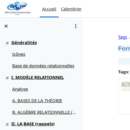
Passer au contenu principal
Accueil
Calendrier
Tags
Généralités
Replier
For
Icônes
Base de données relationnelles
Tags:
I. MODÈLE RELATIONNEL
Replier
ACT
Analyse
A. BASES DE LA THÉORIE
B. ALGÈBRE RELATIONNELLE (débuter avec)
II. LA BASE (rappels)
Replier