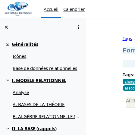
Passer au contenu principal
Accueil
Calendrier
Tags
Généralités
Replier
For
Icônes
Base de données relationnelles
Tags:
I. MODÈLE RELATIONNEL
charge
Replier
associ
Analyse
ACT
A. BASES DE LA THÉORIE
B. ALGÈBRE RELATIONNELLE (débuter avec)
II. LA BASE (rappels)
Replier