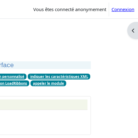
Vous êtes connecté anonymement
Connexion
Ouv
erface
n personnalisé
indiquer les caractéristiques XML
tion LoadRibbons
appeler le module