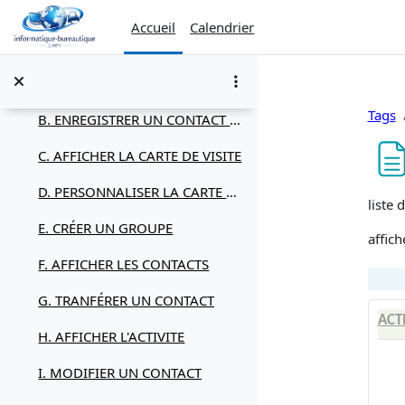
Passer au contenu principal
V. LES CONTACTS
Replier
Accueil
Calendrier
Contacts
A. CRÉER UN CONTACT
Tags
B. ENREGISTRER UN CONTACT DE MESSAGERIE
C. AFFICHER LA CARTE DE VISITE
D. PERSONNALISER LA CARTE DE VISITE
Condi
liste 
E. CRÉER UN GROUPE
affich
F. AFFICHER LES CONTACTS
G. TRANFÉRER UN CONTACT
ACT
H. AFFICHER L'ACTIVITE
I. MODIFIER UN CONTACT