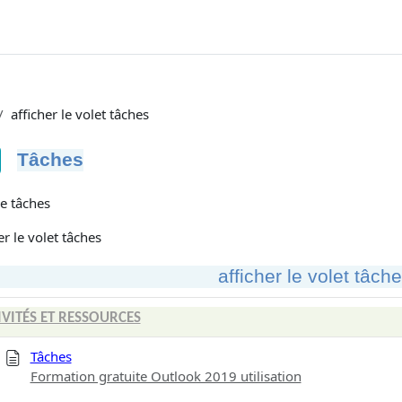
afficher le volet tâches
Tâches
tions d’achèvement
de tâches
er le volet tâches
afficher le volet tâch
IVITÉS ET RESSOURCES
Tâches
Formation gratuite Outlook 2019 utilisation