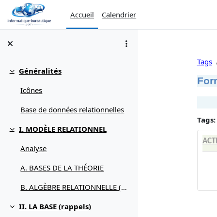
Passer au contenu principal
Accueil
Calendrier
Tags
Généralités
Replier
For
Icônes
Base de données relationnelles
Tags:
I. MODÈLE RELATIONNEL
Replier
ACT
Analyse
A. BASES DE LA THÉORIE
B. ALGÈBRE RELATIONNELLE (débuter avec)
II. LA BASE (rappels)
Replier